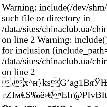
Warning: include(/dev/shm/
such file or directory in
/data/sites/chinaclub.ua/ch
on line 2 Warning: include(
for inclusion (include_path=
/data/sites/chinaclub.ua/ch
on line 2
‹x^н}ksG’аg1ВяЎЊ
тZІм€Ѕ‰ё›€EIґ@РІvB