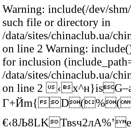
Warning: include(/dev/shm/
such file or directory in
/data/sites/chinaclub.ua/ch
on line 2 Warning: include(
for inclusion (include_path=
/data/sites/chinaclub.ua/ch
on line 2 ‹x^н}is
Г+Йm{D(%(€ў
€‹8Љ8LKТвѕч2лА%’