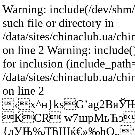
Warning: include(/dev/shm/
such file or directory in
/data/sites/chinaclub.ua/ch
on line 2 Warning: include(
for inclusion (include_path=
/data/sites/chinaclub.ua/ch
on line 2
‹x^н}ksG’аg2ВяЎ
ЌСR w7шрМьЋэ
{лУЊ%ЛЋШќ€»‰hQ„‘D