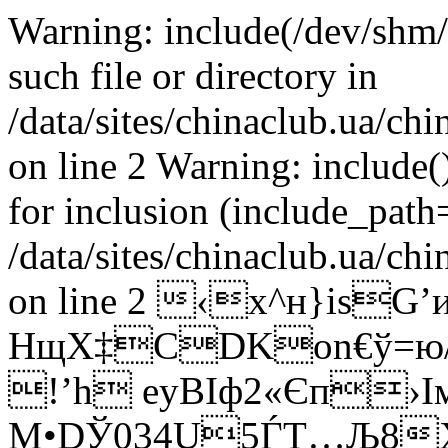
Warning: include(/dev/shm/
such file or directory in
/data/sites/chinaclub.ua/ch
on line 2 Warning: include(
for inclusion (include_path=
/data/sites/chinaclub.ua/ch
on line 2 ‹x^н}is
HщX‡СDKоn€ў=ю/ы
!’h eyBІф2«Єп›
M•DЎ034U5ЃT…Љ8