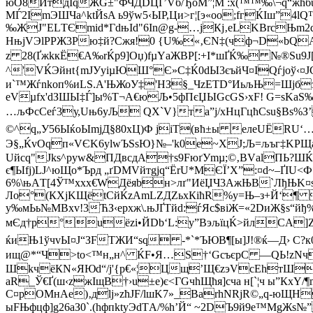
юO8ЙтдIqЖG±"ФЧД
DЦҐ’Vб/ЂоМ”¦М :x(™™‰\¬q“
МЃ2ImЭШЧa^ktЙѕA ь9ўw5‹ЫР,Ци>г¦[э«oo;fгЌІш”4l
‰ЖJ"ЕLТЄmіd*ГdњId"6In@g-…jКj‚eLKBrcЊm2d
HњjVЭlРPЖ3Pю‡й?Cжя!0 {U‰«‚ЄN‡(чф¬D«bQ
z 28(ҐжkкЁ€A‰rЌр9]Оџ)fµYаЖВP[:+I*шҐЌ‰ №®Su9
^'VЌЭйнt{mЈУyiµЮШ°Є»C‡Ќ0dЫ3єъйЧ¤IQѓjоў
и`™Жѓnkoп%иLЅ.A'Њ⁢ЖоУ‡'HЗ§_ЧzETD°ИьљЊ=Шjб
еVµfх'dЗШЫ‡Ѓ]ы%T¬А€юЉ•5фПєЏЫGсGS›xF! G=ѕKaS‰
…љФcСeѓ3у,Uњ6yЉ QХ`V}та”ј/х­НцГцћСsu§Bs%
©^q„У56ЫќoЫmjД§80хЦ)Ф јiT(вћ±ы eлеUЁRU‘…
Э§„ЌvOqп«VЄK6уlwЪЅѕЮ}№–'k0e~ХЈ;Љ=љъг‡KРЩа
Uйcq"Јks^pуw&ПДвcдA†ѕ9FюґУmµ;­©‚ВVаlПЬ?ШЌ
є¶Ыfј)LЈ^юЩo*Ърд „ґDМV­йтgјq“ЁrU*MЄЇ’X”:¤d~–ҐІU<
6%\њАT[4Ў™ххх€WДёяbн>лґ"ИёЏЧ3AжЊВ`ЛђЊK¤ѕњ
Ло°(КXjKЩёtCйЌzAmLZДZьxКіћR­%y=Њ–з+Й‘¶ 
у‰мЬь№МBxv!3ЋЗ‹ерxж\.њJҐТйd:ѓЯс$вiЖ=«2DиЖ§s
мЄд†р°uёzi•ЙDb‘L:у”ВэљїцЌ>йлCA]ZZ
ќиЊ1ўчvЫ¤Ј“ЗFТЖИ“ѕq -*`*ЪЮВ¶[ы]Ј!®ќ— Д› 
ищ@*“Ч>to<™н„н^ ЌF•Я…Ѕ†‘GсъєpC —QЬ!zNч
ШkчёКN«ЯЮd“/j'{р€«¦Цщ’Щ€zэVcEhтШБ
аR_Ў€Ґ(ш‹zжІщB†›u±е)є<ГGчhЩћя]cча н[`¦ч ы”
C¤рОMнAe)‚дlj»zћЈF/lшK7»_ВarhNRjR©„q-юЩH
ыFЊфцф]g26аЗ0`.(h­фпktуЭdТA/%h’Й“ ~2DЪ9й9e™М