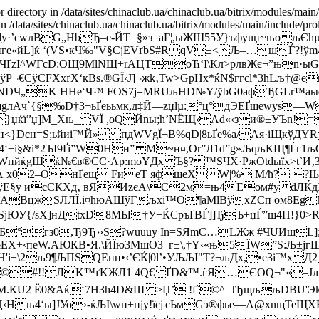
r directory in /data/sites/chinaclub.ua/chinaclub.ua/bitrix/modules/main
ar') in /data/sites/chinaclub.ua/chinaclub.ua/bitrix/modules/main/i
єwлBG„HbЂ–е-ЙТ=§»з=аГ¦,ыЖШ55У}ъфyuџ~њољЄhµ
Rнге«йL]ќ ‘(VS•кЧ‰"V§CjEVґbS#RqV±<Љ–…шЃ?!
ҐzI^WГсD:ОЩ9MlNЩ+rAЦToЋ‘І\­Кл>рлвЖє¬”њn·ы­Gc¤
›СўP¬€СўЄFХxґX‘кBѕ.®GЇ‹J]¬жk‚Tw>GрНx*ќN$ггсl*3ћLљ
Ч„K НHе‘Ч™ FОЅ7j=MRUљНD№Y/ўbG0aфЂGLr™а
яgлAч`{§‰D†З¬ьҐеььмк,д‡Й—zџlµ:°ц°дЭЕҐщеwуs
_Ѓч}џќї”џ]М_Xњ_VЇ ,оQЙnы;h’NЁЩ‹Ad«‹зи®±УЪ
Шн<}Dє­н=Ѕ;ьйиi™Й» пдWVgЇ¬B%qD|8ьҐе%а/Ая·іЩкўДY
“4‘±i§&i*2ЪІ9Ґi”W0Нн” M~н¤,Or”Л1d”g»ЉqљКЩ¶Ѓг1љО
йќgШќ№€в®СС·Ар:moYДx Ъ§?™ЅЧХ·PжОtdыїх>t`И‚3
[>@$А x02–OнҐещ FиeТ яфшеХ W|% М/ћ? 
 ўЕ§y исСКХд‚ вЯИzєA\C2м=њ4Eом#y dЛ
BцжЅЛЛЇ.і¤ћюАШўГљxi™O¶aМlВўхZCп oм8Еg№:
HЅjЮУ{/ѕХ]нДtхD8МЫ­†У+ЌCръҐBЃ]]ЂЪ+џЃ”ш4П!}
Б°гз0,Ђ9Ђ››Ѕ?wuuuy Іn=ЅЯmС…LЖж #ЧUИшL];
№ЕХ+‹пеW.AЮКВ•Я.\ЙЇю3МшО3–г±\,†Y‹«њ5ЇW”Ѕ:Љ±jг
'і±\2љ9¶ЉПЅQEнн•‹’ЄЌ|0l’•УЉЉІ"Т?¬љДx,•eЗі™xД
#!!ЛK™ґKЖЛ1 4Q€ ҐD&™.ѓЯ…ЄОQ¬"«–Јљ(V
PdM.КU2 Ё0&Aќ‘7НЗh4D&Ш >Џ’ !f`©^–ЈЂщљљDВU
‹Нњ4‘ы]ЈУо›-ќЉІ\wн+пјy!їєј|сЬмGэ®фьe—А@xnщ