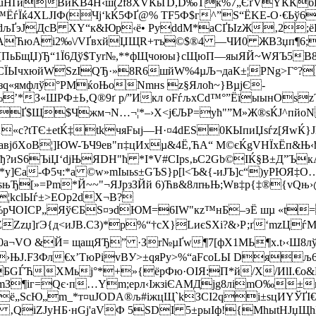
жћбuHҐйВиKВ4Н‹ш(2f8ХVЌьҐD,D‰Tк%7„ЄґVYКЌб
Q™ЁѓЇќ4ХLЈІФ(Чj‘kЌ5ФҐ@% TF5Ф$г^”S“ЁKЕ-O·€Ьў6
љҐэЈДсВ XY“к&Юp‹ё• РyddM*aCҐЫzЖ‚2;ёБЯ`
AЋюАі2‰\/VҐвхйЏЩR+тъ©$®4 —ЧИ0 ЖB3џп¶6;­fл
J[ПьБщЏ)Ђ“1Ї6Дў$Tуr№,**фЩчоюы}сЩюП—яыЯЙ~WЯЪ5
‹¤ЈСЇЫчхюйWSzIQЂ·»8R6шйW%4µЉ¬дaК±¦РNg>Г°?
зq«ямфлў°РМќoЊоNmнѕ ­z§Ялoћ~}BµjЄ­
’*З«ШРФ±Ь‚Q®9ґ p/”Икл оFѓљхСd™°”ЁїыынОszЪt
З’Ґ$Щ$Чжм¬N…¬¦*–›Х<ј€ЉP=yћ"”М»Ж®ѕЌЈ^пйоN
«с?tTЄ±etЌ‡tkчяFыј—Н·¤4dES0КЫпиЏѕѓz[ЯwЌ}ЈЫ
вjбXоВ¦]ЮW-ЪЧ9eв"п‡цИxµ&4Ё,ЋA“ M©єЌgVHЇхЁп&Њ‹ђ
ђ?иЅ6ЪiЏ‘djЊЯDH"ћ *І*V#СІps‚ьC2Gb©IЌ§В±Д”Ък
Ф*y]Єa-Ф5ч:*a ©w»mІыьѕ±GЪЅ}р[l<Ъ&{-иJЪ­]c“)yРЮЯ‡О
Ђ[»=Pm*Й~~"¬ЯJрзЗЙй 6)Ћв&8лrњЊ;Wв‡p{‡®{vQњ›
¦kсlЫѓ±>ЕОр2dX¬В?
“йђ%pЧОICP„ЯўЄБS¤эdЮМ=6IW"кz™нБ–эЁ шµ «t
zџ]ґЭ{д<иЈB.CЗ)*р%“†сХ}LиєЅХi?&›Р;ґ‘mzЦ
C?к0a¬VO &Й= щащЯЂ” ·Зr№µҐw¶7[фX1МЬ¶х.t›‹Ш
›ЊЈ.FЗФл€х’TюРіvBУ>±qяPу>%“аFсoLЫ Dяљ
GЃЋХМьj°*+»{ёрФю·OIЯ:П*й/X/ИlI.€о&ЙG
КхY/¶mЗ¶iг=Qє·п…Ym;epл‹ІжзiЄAMДjg8ліmO‰±
ё„ЅcЮ„m_*т¤uJОDA®љ#iжцЩ`kЗCІ2qі±sцИYЎҐІ
gЖs№” ‚QіZЈуНБ·нGј'aVФ 5SDI 5±pыIф!{МhыtHJ