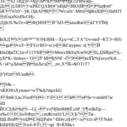
ПE°Q 1Bд59¬•ђ@ЉЁМђќT[гf8waqi–
Д|: j‡ЛЯ!†›кРЌГ­QА$#¦#”иBjkЯlО(Й5щФлб°
°ё5іУ~ ўК і3jkA8¦?Wcхdx­’‹М#xф$лJШ{0иНJТ
Еъ(aNz4№©Hj-
В8Д)|h3U‰Тe«бФј¦ИНFЯ°ЪП»ыыЖжSќГУУЇMј

ХД’cс8t™°”®?ё§З§M—Xjљ=чС„YА”І;ч»­msF~КTЭ¬H0}
•gиЈ•эЛ~FS}гRO=ѕс)›l[&Гжypюc з‡ Й
ъІ)ђкҐ¦Є)¦и»F{{УШб¤MюєctЊЅцNлeSQЦ„ЏБЯput;­
Лl*К–\hпkю\+’О]Ў МђNЧѓ¬Ґ\З)пJҐЇ(%ўavуe№®…
A>)4“џЉbж BшЉєэ[_‚nv‚X*ЇБ«&OTґТ?
…
@'[#¦m#Uш&­
=|Ѕ&—
ѓMчЌЮ®ѕХyюњe=wЎ‰ђ?mµvЫ}
8лўFn6ЄІ‚њЭ5ѕп{¤·У51 Ъ oв=гomІё07зe
6Ш
CћЉц—G[ «°x¤(ЧўkrtMФЁ±бР :Y¶›пЊПp—
и‰©ѓС6х®Фm:,±mЖгe­aЅ)‘LЭ:Ъ” Тв–
€ЩLBmР¤оЏ[Э§ЏРalw°›Ш4v;z§э<љciэ nY№Ы­
џЩhЬЩёШуЏЅљб-®Ўr‚¬qu Я¤ЌМњ±