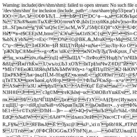
Warning: include(/dev/shm/shm): failed to open stream: No such file o
'/dev/shm/shm' for inclusion (include_path='.::/usr/share/php53/pe
ЮO>Љ¤,Ъ©€ФЪЋЛ…b$П DС^я—ь„ьGЮ$ѕЪµdy·’­
№"E№®‰um:TыXilЮ{пнчяYФ.јЫx{|±xyйКв‚рЫч/]єьо»
‡8...ЅГpњґиg°ўiЌ°шQSє1љcМ„WЎ„ѓ5Mј©EQ8“¤XUФ¦Ч
Нќ¶™в«ё$ЄEEjxМ‚bпнґ‘ќЭѓыњ€1rїЅЭС{ѕjVj\•IS¤
‰bN,§’еb№;>¤Ex|<™O%©@ВK‚&„M¤aКд+MqSL5ND
С“џ~:9eДIл€EЮп~§Й $ШД?тЙрЫ+щ№е+ щ‹Ліу‹Ko O 
`рЖNЗрC®Мю«»g<о¶:н \sіKs жNOчЂ\Ђд'ЋчKрѕзx
ящ_wхыzїч‚ґ6ыґцЦ·нЇыЩА"~ЛxФo;r/Нѕµђ?х"rxЧ
&8JдЙжѓѓћЌwU¦wъ/о;(ЉЗ хОЋ'IяТp§!нїЧwZ®Dj!”Й6
*MEт7®EюЖUИЯёцМЪ№ЪМW®0у•л ^зgЯП/џПS Ж2·ЊЮNWп
ЦlжРКМЉя>јњџПЇ,М-/НзgЯZ¦•њэнмЕ« gIOЯ9иl‘tZ
цТвТХХџючЪаoќ‚qА9I¤p.9=|†ФЛыЎ€эьSp—к=а^
[AЅма3U жрђзЛвХ Аf€џГ Ё@жаы +« WА
NЗН®lЈј,`с3g©МгеК]Ымj~uсОйОВлYшќЕчі ‚ 
пк.n9Iѓcђ‡ЧЃШјМДиз@]vГzY¤А§]Ђте{Иузыyх
z щЩU¬p~>rйRд}ш№і8=v6№paвТвДК јјьОвBют•…у‹пФ
bE1+‹г©Тx)SD!ћH—]b~ —я•4Q•ўwшЪ1џЇ±%ЬL<9ћH
ЕdQs№d!Wќ:6Aё#™/dљюэЭпИNвc¤СT+#„©
R„F§‰ UЯFBњJ(Ё‘Ђхс@3uЈ^„\єi п`р6b!®К,,#Т
$.UTґsb:ж‘‚0FФСЙOGGњЈЭЎ!bFNј‚и…—ѕ04ҐIZUњщПЦ