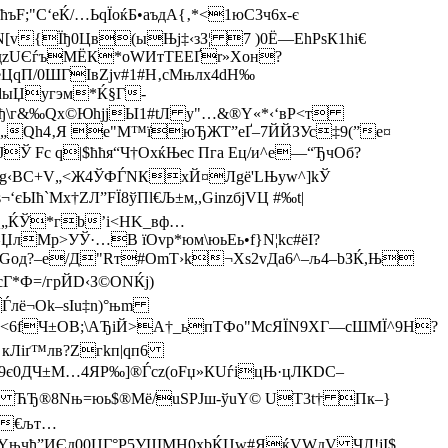
"C‘eЌ/…ЬqЇoќБ•aъдА{‚*<1юC3ч6х-є
v{Їђ0Цв(ыЊј‡‹зЗ¦ 7 )0Ё—EhРѕК1hі€
КдzUЄѓъMЁК*оWИтТЕЕҐr»Хoн?
ЦqП/0ШГIвZјv#1#Н‚cMњлх4dН‰
dыЏугэм*Ќ§Г­
Oђ\г&‰Qx©ЮhjјЫ1#tЛ у"…&®Y«*‹‘вP<т
ір„Qh4‚Я e"М™їюЂЖT”eҐ–7ЙЙЗУс‡9(”e¤
Ў Fc q|$ћћя“Ч†ОxќЊеc Пгa Ец/и^е—“ЂчOб?
‹BC+V„<Ж4ЎФЃNКxЙ¤Лgё'LЊуw^­]kЎ
ћ`Мx†ZЛ”FЇ8ўПl€Љ±м,,GіnzбjVЦ #‰t|
„ЌЎ*гb’i<НK_вф…
Mр>УЎ·…В їОvр*юм\юьЕь•f}N¦kс#ёІ?
Goд?–е/Д"Rт#OmT›k¬Xs2vДa6^–љ4–bЗЌ,Њ­
Г*Ф=/гpЙD‹З©ONЌj)
Ѓлё¬Ok–sІu‡n)°њm
џЫк<6fЧ±ОВ;\АЂіЙ>А†_ьпTФо"МсЯЇN9XГ—сШМЇ^9H?
 кЛiґ™лв?Zгkп|qп6
9є0ДЧ±М…4ЯР‰]®Ѓсz(oFџ»КUѓіцЊ·цЛКDC–
 ЋЂ®8Nњ=юь$®Mё/uЅPJш-ўuY© UT3t† Пк–}
і€љт…
¤]ћYњчђ”ИЄд00ЦГ°P5УШМH0xbЌЏw
#ЯќVWдV ЧЛ!jI$