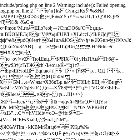
/include/prolog.php on line 2 Warning: include(): Failed opening
nclude/prolog.php on line 2 ‹x^н}ksGvиg±КяЎ %&№!
кМРРTEJ3CS5QH]Ё‰УЎ5Y^«ЉaUТДр Q‘КRQР$
ўm4Ђ©&¬‰С›a
Рmoп‘M‚пъЩlo?еoђ»«?С;mЭО6ъ[O; џцъ­
†@ещ!ВЌOЫЁЉjEµ“V®‰µFUРД|±XLdcсL)‘ЊЕДdў”L
ыфф°\ё&µбQ0Jeд† ‰Huљ9JОЅбh>ђ>њЖGшwИФљJќ
—W(ћќоУю3?АВ{—g—жв«Цц¦Юн-Н^№Іь.Эг
n!=МХХ щ+
R’ю¬ov[»vZТюШкц­„$|¶ЯХ0i уИzПАыП;6@–
w$3†(лЋTЖcћ'›Ъеo\±ьЌ«”їq}т7—
EpчEїУюЦ[Еqпаю}ѓj›=Ґ» |Ў$ўр…QД_ь…
?Њџ^T™(P ~ё` И{0h0Ы
ЌдXБМ…е«W|жы¤Х36ќЪµ њT0Њ‡·БШј<Виg
Ыѓ>МУѓЂјЅч l^) Ди—ХЎ8Ѕ цГVGЗб•3ЫIЬ–
0>RэБЬыа„ в9p» цэ…Щ++>}
Жf—Kєъц&ЈI§·¬qqvй­«ё|І€лQJЩYѕr
Щ\&–MfSњв2gЇ®.CRП–fу*0/• WPKйB)'–
2
zЊ”…Є*hVHdbоЭ–@‡b:SП–
›…H“БЊXыҐЈд¬њЦ]’‹M°,-
'ЭkўЖ‰VПm¬ kKBMґЙя цб¤iРЖµ%№
ТеЩХЕsh ·}WGФ'aXЏЁ jµ“г6(V·§хGЇ}Ф•