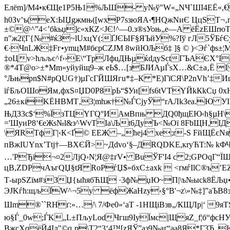
Елёm]/M4•к€Ще1Р5Њ1%ЉШ- у№ў"W«„NЧ`ШI4EЁ«,€Ш
h0Зv’ъ(eХ:ЫЏgжмњ([wxР7sзюЯА‹¶­НQжNиЄ ЦцST
±©@^”4<’бkьџ]c«хКZ<ЈЄ!^—0.з®ѕУоњ„е—A ёЁzEШrюТ
n"ж2ї¦Г{№#ќЗ~lUxцY(:ҐЈЄЫF§ЯЪйУ%?Іў гЛ5ЎБѓ
€·ЧnLЖ‡Fг•ymцM#бєpCZЈM 8wйЮЉб‡ ]§ © )<Эѓ`фѕ
‡оЦv>ћљљє^f››E\“TрЛфuДЊµќdдуSсtГЪAЄХ°I
®*4T@o>±*Мm«уйуйщ9–ж eЬ$…[зБЈИAµЃѕX…&С±а‚Ё 
°Љњрn$N#pQUG†)µГcГЙШЯгu*‡–К *E)ГїСЯ\Р2nVh’‡И
їѓБљОШоЯм‚фхS¤ЏD0P8рЬ“$Уи[fѕ6tVTYЙkКkCџ
„26±кіKЁНBMТ‚3¦mhж†№ЃСjyЎ“rAЛkЗеа.Ю УІN
ЊДЗ3c$‘%ЇзTЦYГQ°ИАмВпњ ДQ0ђщЕЮ‹h§µН\
='ШуиP8‘€еЖs№l&з^WvTIa\Љt6ДyЪ<№Ої 8FbЩH,IД
\ЯRTфГ|‹К<Ґ© EEЖ –„ћеj4 xe;r-Ѕ FйЩ­ЁєNя
пВжIUYnx’Ttj†—BХЄЙ>~Дdvо‘§–ДRQDKЕ,кryЋT:№ 
…'РЂї¬¤2ЛјQ›N¦Я@‡ґV• BuЎF'I4 c 2;GРОqГ“ЇЩOХ
цB,ZDPчAъгQЏ§tЯ RoPѓЏ$»бxC±аxk  <ґмѓІlС®ъ’Е
Т-ырЅZїм#зЗЏ{ыћябЋЩ ·3ф№џЮ~П|\ъ№ысk8ЁЉџ•oL
ЭЈKѓћ:щљЇW^¬5у ёфЖаHzy‹§°B'¬z\»№‡]”aЪВ8э
Шm®``RНґ:»…/\ 7/Фе0»‘aТ -1НЩіBзв„/КЩЛp|‘ 
9я
ю§Ѓ_0w;ЃK„L±ПљyLodЧгш9IуЇмc|ЩяZ_f¦б“фcН
ВжсXqёЙ4Iд"©q‚р\T2“3‘4™[zЯЎ”aз9№aґ“aа8Я*Г3Ђ„