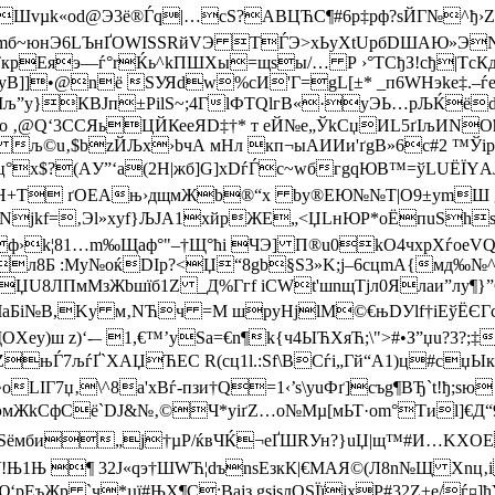
vµk«оd@Э3ё®Ѓq|…cЅ?AВЦЋС¶#6р‡рф?sЙГ№^ђ›ZћъF;
¬‚mб~юнЭ6LЪнҐОWISSRйVЭ ТЃЭ>xЬyХtUpбDША­Ю»ЭN[
к
рEяэ—ѓ°rЌь^kПШХы=щsы/… Р ›°ТCђЗ!cђ|Tс
ЄуB]]•@nё ЅУЯdw%cИ'Г=gL[±* _п6WНэkе‡.–ѓe
±¦Mљ”у}КВJп±PilЅ~;4ГlФTQlгВ«·yЭЬ…рЉЌё
о ‚@Q‘3CСЯьЦЙКееЯD‡†* т eЙ№e„ЎkCџИL5ґIљИN
І љ©u‚$bzЙЉx›bчА мНл кп¬ыAИИи'ґgВ»6с#2 ™Ў
ц°х$?(AУ”‘a(2
Н|жб]G]хDѓЃc~wбгgqЮB™=ўLUЁЇYАJ
 0xH+Т ґОЕАњ›дщмЖb®“х by®ЕЮ№№T|О9±ymШ g
jkf=‚Эl»xуf}ЉJА1хйрЖЕ„<ЏLнЮP*oЁпuЅhs¬‘єЫ
ф›k¦81…m‰Щаф°"–†Щ°ћі
ЧЭ] П®u0kО4чхpXѓоeVQ
л8Б :Му№оќDIр?<Џ“8gb§S3»K;j–6cцmA{мд‰№^Џл
ЏU8ЛПмMзЖbшїб1Z _Д%Ггf іCWt'шnщTјл0Ялаи”лy¶}”
kФЧaБі№B,Kу м‚NЋч =М шруНjlM©€њDУlf†іЕўЁЄГc
eу)ш z)‘-– 1,€™’yЅа=€n¶k{ч4ЫЋХяЋ;\">#•З”џu?3?;‡
ZњЃ7љѓҐ`XАЏЋEС R(cц1l.:Sf\BСѓі„Гй “А1)ц#с
ІГ7џ‚\^8а'хВѓ-пзи†Q=1‹’s\уuФґ]съg¶BЂ`t!ђ;sю
мЖkCфCё`DЈ&№‚©Ч*yіґZ…o№Мµ[мЬТ·оm°Ти­l]€Д“
ТSёмби„j†µР/ќвЧЌ¬eҐШRУн?}uЏ|щ™#И…KXОE
У!Њ1Њ ¶ 32J«qэ†ШWЋ¦dъnsЕзкК|€МАЯ©(Л8n№Щ Xnц‚
Ю‘рЕъЖр `ч*µї#ЊХ¶C:Вајз gѕјsлОЅЇїјxP#32Z±e/ѓ