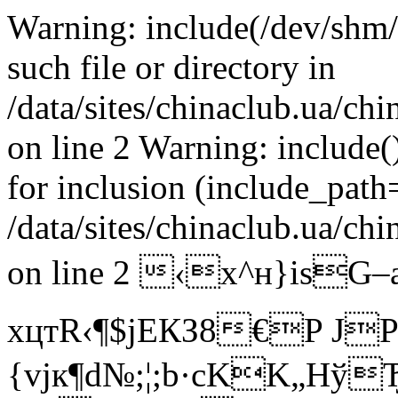
Warning: include(/dev/shm/
such file or directory in
/data/sites/chinaclub.ua/ch
on line 2 Warning: include(
for inclusion (include_path=
/data/sites/chinaclub.ua/ch
on line 2 ‹x^н}isG
xцтR‹¶$jEКЗ8€P J
{vјк¶d№;¦;b·cKK„Hў