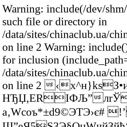
Warning: include(/dev/shm/
such file or directory in
/data/sites/chinaclub.ua/ch
on line 2 Warning: include(
for inclusion (include_path=
/data/sites/chinaclub.ua/ch
on line 2 ‹x^н}ksЗ•
HЂЏ,ERIФЉ”лrЎ
a‚Wсоъ*±d9©ЭTЭ›є# !
Ш”eЯ5S3Э§OџWчйЗй