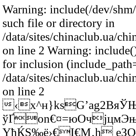
Warning: include(/dev/shm/
such file or directory in
/data/sites/chinaclub.ua/ch
on line 2 Warning: include(
for inclusion (include_path=
/data/sites/chinaclub.ua/ch
on line 2
‹x^н}ksG’аg2ВяЎ
ўҐоn€¤=юOчјцмЭњ
YћЌЅ‰ё›€I€M‚h еЗQ–