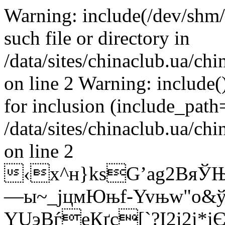
Warning: include(/dev/shm/
such file or directory in
/data/sites/chinaclub.ua/ch
on line 2 Warning: include(
for inclusion (include_path=
/data/sites/chinaclub.ua/ch
on line 2
‹x^н}ksG’аg2ВяЎ
—ы~_јцмЮњf-Yvњw"о&
YUэВѓeКґc[`?І2і2і