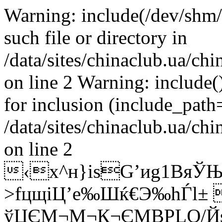
Warning: include(/dev/shm/
such file or directory in
/data/sites/chinaclub.ua/ch
on line 2 Warning: include(
for inclusion (include_path=
/data/sites/chinaclub.ua/ch
on line 2
‹x^н}isG’иg1Вя
>fцщiЦ’е‰Шќ€Э‰hЃl± 
ўЏЄМ¬М¬К¬ЄМВРLQ/Йs