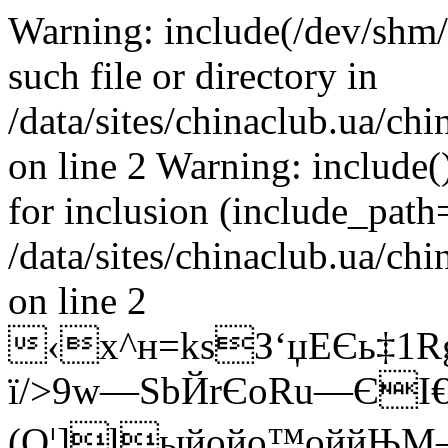
Warning: include(/dev/shm/
such file or directory in
/data/sites/chinaclub.ua/ch
on line 2 Warning: include(
for inclusion (include_path=
/data/sites/chinaclub.ua/ch
on line 2
‹x^н=ksЗ‘џЕЄь‡1R
ї/>9w—SbЙrЄоRu—Є
(Q¦]lыйойо™оййЊМ