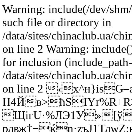
Warning: include(/dev/shm/
such file or directory in
/data/sites/chinaclub.ua/ch
on line 2 Warning: include(
for inclusion (include_path=
/data/sites/chinaclub.ua/ch
on line 2 ‹x^н}isG–
Н4Йв>ћЅIYґ%R+R
ЩігU·%ЛЭ1У»[ў
рлвж†¬ќn·zъЈ1ТлwZ;