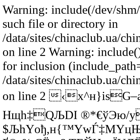
Warning: include(/dev/shm/
such file or directory in
/data/sites/chinaclub.ua/ch
on line 2 Warning: include(
for inclusion (include_path=
/data/sites/chinaclub.ua/ch
on line 2 ‹x^н}isG–
Hщh‡QЉDI ®*€ўЭю/у
$ЉhYођ,н{™YwЃ‡MYцЊС