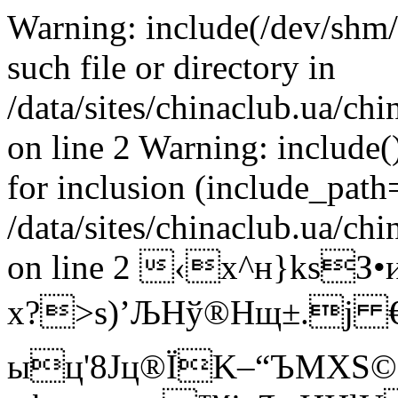
Warning: include(/dev/shm/
such file or directory in
/data/sites/chinaclub.ua/ch
on line 2 Warning: include(
for inclusion (include_path=
/data/sites/chinaclub.ua/ch
on line 2 ‹x^н}ksЗ•
x?>s)’ЉHў®Hщ±.j 
ыц'8Jц®ЇK–“ЪMХЅ©;