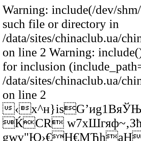
Warning: include(/dev/shm/
such file or directory in
/data/sites/chinaclub.ua/ch
on line 2 Warning: include(
for inclusion (include_path=
/data/sites/chinaclub.ua/ch
on line 2
‹x^н}isG’иg1ВяЎ
ЌСR w7xШгяф~‚З
gwv"Ю›€H€MЂhаH‡